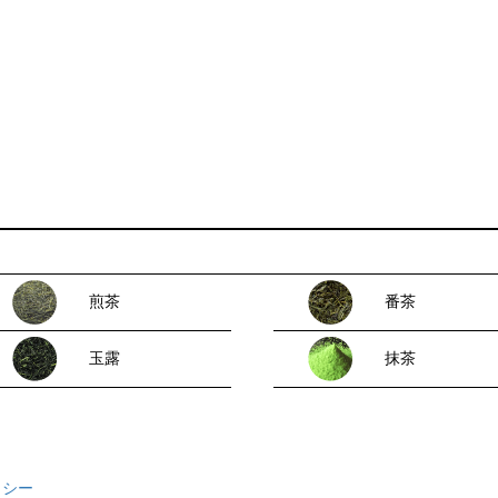
煎茶
番茶
玉露
抹茶
リシー