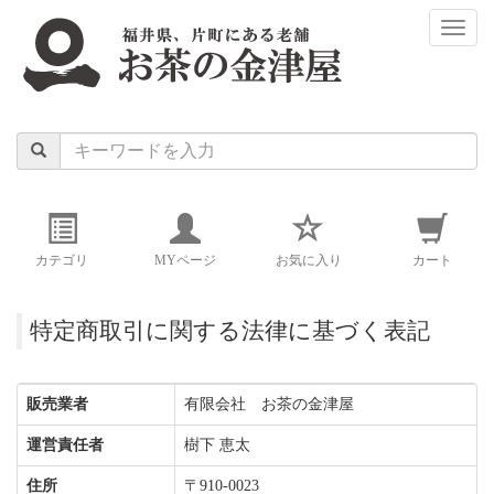
naviga
カテゴリ
MYページ
お気に入り
カート
特定商取引に関する法律に基づく表記
販売業者
有限会社 お茶の金津屋
運営責任者
樹下 恵太
住所
〒910-0023