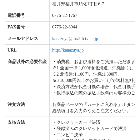
福井県福井市順化1丁目6-7
電話番号
0776-22-1767
FAX番号
0776-22-8944
メールアドレス
kanazuya@mx3.fctv.ne.jp
URL
http://kanazuya.jp
商品以外の必要代金
・消費税、および送料をご負担いただきます
※1 全国一律:1,000円(北海道、沖縄除く)。
※2 北海道:1,100円、沖縄:1,300円。
※3 10,000円以上のお買い上げで送料無
・決済方法が代金引換の場合、代金引換手数
・銀行振込の際の振込手数料はお客様のご負
注文方法
各商品ページの「カートに入れる」ボタンを
必須項目を入力のうえご注文ください。
支払方法
・クレジットカード決済
・登録済みのクレジットカードで決済
・コンビニ決済