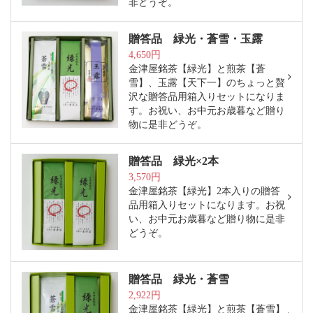
非どうぞ。
贈答品 緑光・蒼雪・玉露
4,650円
金津屋銘茶【緑光】と煎茶【蒼
雪】、玉露【天下一】のちょっと贅
沢な贈答品用箱入りセットになりま
す。お祝い、お中元お歳暮など贈り
物に是非どうぞ。
贈答品 緑光×2本
3,570円
金津屋銘茶【緑光】2本入りの贈答
品用箱入りセットになります。お祝
い、お中元お歳暮など贈り物に是非
どうぞ。
贈答品 緑光・蒼雪
2,922円
金津屋銘茶【緑光】と煎茶【蒼雪】