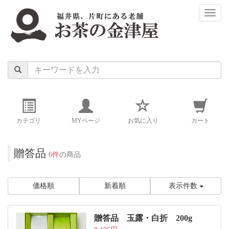
naviga
カテゴリ
MYページ
お気に入り
カート
贈答品
6件
の商品
価格順
新着順
表示件数
贈答品 玉露・白折 200g